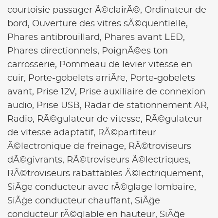
courtoisie passager Ã©clairÃ©,
Ordinateur de
bord,
Ouverture des vitres sÃ©quentielle,
Phares antibrouillard,
Phares avant LED,
Phares directionnels,
PoignÃ©es ton
carrosserie,
Pommeau de levier vitesse en
cuir,
Porte-gobelets arriÃ¨re,
Porte-gobelets
avant,
Prise 12V,
Prise auxiliaire de connexion
audio,
Prise USB,
Radar de stationnement AR,
Radio,
RÃ©gulateur de vitesse,
RÃ©gulateur
de vitesse adaptatif,
RÃ©partiteur
Ã©lectronique de freinage,
RÃ©troviseurs
dÃ©givrants,
RÃ©troviseurs Ã©lectriques,
RÃ©troviseurs rabattables Ã©lectriquement,
SiÃ¨ge conducteur avec rÃ©glage lombaire,
SiÃ¨ge conducteur chauffant,
SiÃ¨ge
conducteur rÃ©glable en hauteur,
SiÃ¨ge