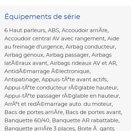
Équipements de série
6 Haut parleurs,
ABS,
Accoudoir arriÃ¨re,
Accoudoir central AV avec rangement,
Aide
au freinage d'urgence,
Airbag conducteur,
Airbag genoux,
Airbag passager,
Airbags
latÃ©raux avant,
Airbags rideaux AV et AR,
AntidÃ©marrage Ã©lectronique,
Antipatinage,
Appuis-tÃªte avant actifs,
Appui-tÃªte conducteur rÃ©glable hauteur,
Appui-tÃªte passager rÃ©glable en hauteur,
ArrÃªt et redÃ©marrage auto. du moteur,
Bacs de portes arriÃ¨re,
Bacs de portes avant,
Banquette 60/40,
Banquette AR rabattable,
Banquette arriÃ¨re 3 places,
Boite Ã gants