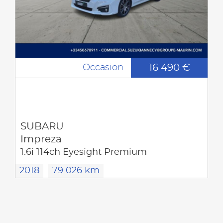
16 490 €
Occasion
SUBARU
Impreza
1.6i 114ch Eyesight Premium
2018
79 026 km