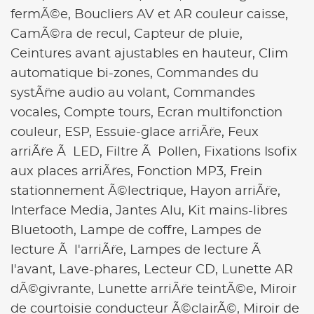
fermÃ©e,
Boucliers AV et AR couleur caisse,
CamÃ©ra de recul,
Capteur de pluie,
Ceintures avant ajustables en hauteur,
Clim
automatique bi-zones,
Commandes du
systÃ¨me audio au volant,
Commandes
vocales,
Compte tours,
Ecran multifonction
couleur,
ESP,
Essuie-glace arriÃ¨re,
Feux
arriÃ¨re Ã LED,
Filtre Ã Pollen,
Fixations Isofix
aux places arriÃ¨res,
Fonction MP3,
Frein
stationnement Ã©lectrique,
Hayon arriÃ¨re,
Interface Media,
Jantes Alu,
Kit mains-libres
Bluetooth,
Lampe de coffre,
Lampes de
lecture Ã l'arriÃ¨re,
Lampes de lecture Ã
l'avant,
Lave-phares,
Lecteur CD,
Lunette AR
dÃ©givrante,
Lunette arriÃ¨re teintÃ©e,
Miroir
de courtoisie conducteur Ã©clairÃ©,
Miroir de