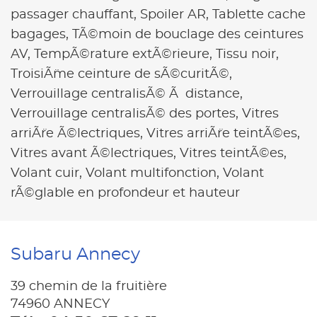
passager chauffant,
Spoiler AR,
Tablette cache
bagages,
TÃ©moin de bouclage des ceintures
AV,
TempÃ©rature extÃ©rieure,
Tissu noir,
TroisiÃ¨me ceinture de sÃ©curitÃ©,
Verrouillage centralisÃ© Ã distance,
Verrouillage centralisÃ© des portes,
Vitres
arriÃ¨re Ã©lectriques,
Vitres arriÃ¨re teintÃ©es,
Vitres avant Ã©lectriques,
Vitres teintÃ©es,
Volant cuir,
Volant multifonction,
Volant
rÃ©glable en profondeur et hauteur
Subaru Annecy
39 chemin de la fruitière
74960 ANNECY