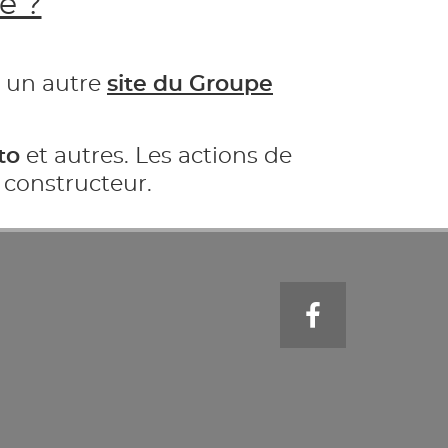
e ?
 un autre
site du Groupe
to
et autres. Les actions de
 constructeur.