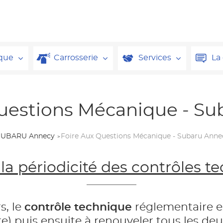
que
Carrosserie
Services
La
uestions Mécanique - S
SUBARU Annecy
Foire Aux Questions Mécanique - Subaru Anne
 la périodicité des contrôles t
s, le
contrôle technique
réglementaire es
re) puis ensuite à renouveler tous les de