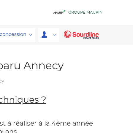
GROUPE MAURIN
 concession
ubaru Annecy
cy
echniques ?
t à réaliser à la 4ème année
ux ans