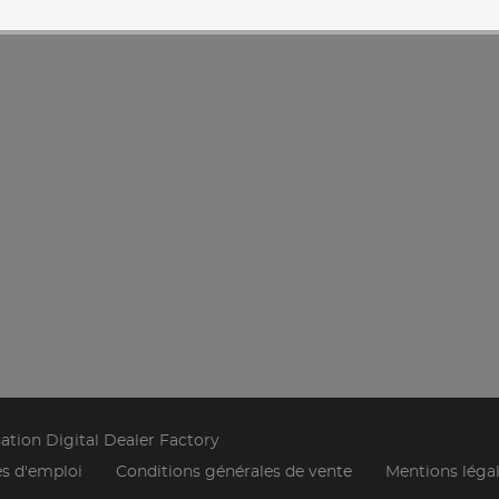
sation Digital Dealer Factory
es d'emploi
Conditions générales de vente
Mentions léga